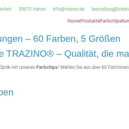
iefert
59073 Hamm
info@trazino.de
bestellung@trazin
Home
Produkte
Farbchips
Kun
ungen – 60 Farben, 5 Größen
ke TRAZINO® – Qualität, die ma
 Optik mit unseren
Farbchips
! Wählen Sie aus über 60 Farbtöne
ben