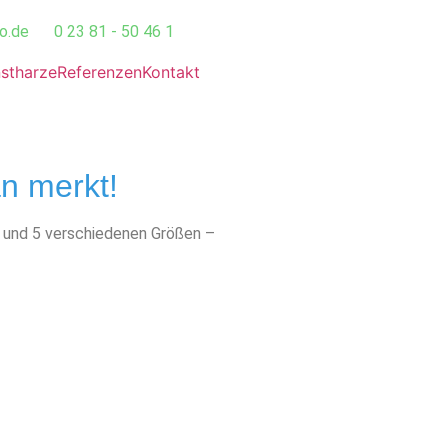
o.de
0 23 81 - 50 46 1
stharze
Referenzen
Kontakt
n merkt!
n und 5 verschiedenen Größen –